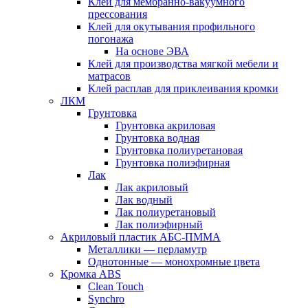
Клей для мембранно-вакуумного
прессования
Клей для окутывания профильного
погонажа
На основе ЭВА
Клей для производства мягкой мебели и
матрасов
Клей расплав для приклеивания кромки
ЛКМ
Грунтовка
Грунтовка акриловая
Грунтовка водная
Грунтовка полиуретановая
Грунтовка полиэфирная
Лак
Лак акриловый
Лак водный
Лак полиуретановый
Лак полиэфирный
Акриловый пластик АБС-ПММА
Металлики — перламутр
Однотонные — монохромные цвета
Кромка ABS
Clean Touch
Synchro