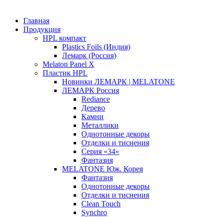
Главная
Продукция
HPL компакт
Plastics Foils (Индия)
Лемарк (Россия)
Melaton Panel X
Пластик HPL
Новинки ЛЕМАРК | MELATONE
ЛЕМАРК Россия
Rediance
Дерево
Камни
Металлики
Однотонные декоры
Отделки и тиснения
Серия «34»
Фантазия
MELATONE Юж. Корея
Фантазия
Однотонные декоры
Отделки и тиснения
Clean Touch
Synchro