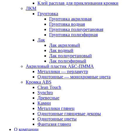
Клей расплав для приклеивания кромки
ЛКМ
Грунтовка
Грунтовка акриловая
Грунтовка водная
Грунтовка полиуретановая
Грунтовка полиэфирная
Лак
Лак акриловый
Лак водный
Лак полиуретановый
Лак полиэфирный
Акриловый пластик АБС-ПММА
Металлики — перламутр
Однотонные — монохромные цвета
Кромка ABS
Clean Touch
Synchro
Древесные
Камни
Металлики глянец
Однотонные глянцевые декоры
Однотонные цветы
Фантазия глянец
О компании