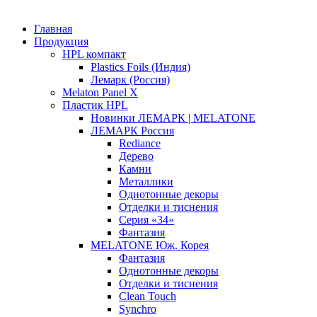
Главная
Продукция
HPL компакт
Plastics Foils (Индия)
Лемарк (Россия)
Melaton Panel X
Пластик HPL
Новинки ЛЕМАРК | MELATONE
ЛЕМАРК Россия
Rediance
Дерево
Камни
Металлики
Однотонные декоры
Отделки и тиснения
Серия «34»
Фантазия
MELATONE Юж. Корея
Фантазия
Однотонные декоры
Отделки и тиснения
Clean Touch
Synchro