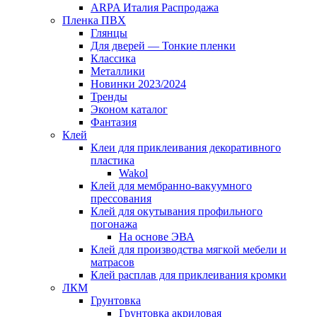
ARPA Италия Распродажа
Пленка ПВХ
Глянцы
Для дверей — Тонкие пленки
Классика
Металлики
Новинки 2023/2024
Тренды
Эконом каталог
Фантазия
Клей
Клеи для приклеивания декоративного
пластика
Wakol
Клей для мембранно-вакуумного
прессования
Клей для окутывания профильного
погонажа
На основе ЭВА
Клей для производства мягкой мебели и
матрасов
Клей расплав для приклеивания кромки
ЛКМ
Грунтовка
Грунтовка акриловая