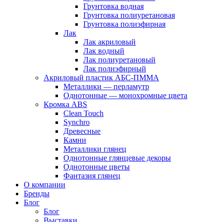
Грунтовка водная
Грунтовка полиуретановая
Грунтовка полиэфирная
Лак
Лак акриловый
Лак водный
Лак полиуретановый
Лак полиэфирный
Акриловый пластик АБС-ПММА
Металлики — перламутр
Однотонные — монохромные цвета
Кромка ABS
Clean Touch
Synchro
Древесные
Камни
Металлики глянец
Однотонные глянцевые декоры
Однотонные цветы
Фантазия глянец
О компании
Бренды
Блог
Блог
Выставки