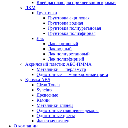
Клей расплав для приклеивания кромки
ЛКМ
Грунтовка
Грунтовка акриловая
Грунтовка водная
Грунтовка полиуретановая
Грунтовка полиэфирная
Лак
Лак акриловый
Лак водный
Лак полиуретановый
Лак полиэфирный
Акриловый пластик АБС-ПММА
Металлики — перламутр
Однотонные — монохромные цвета
Кромка ABS
Clean Touch
Synchro
Древесные
Камни
Металлики глянец
Однотонные глянцевые декоры
Однотонные цветы
Фантазия глянец
О компании