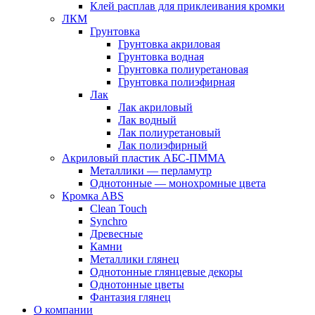
Клей расплав для приклеивания кромки
ЛКМ
Грунтовка
Грунтовка акриловая
Грунтовка водная
Грунтовка полиуретановая
Грунтовка полиэфирная
Лак
Лак акриловый
Лак водный
Лак полиуретановый
Лак полиэфирный
Акриловый пластик АБС-ПММА
Металлики — перламутр
Однотонные — монохромные цвета
Кромка ABS
Clean Touch
Synchro
Древесные
Камни
Металлики глянец
Однотонные глянцевые декоры
Однотонные цветы
Фантазия глянец
О компании