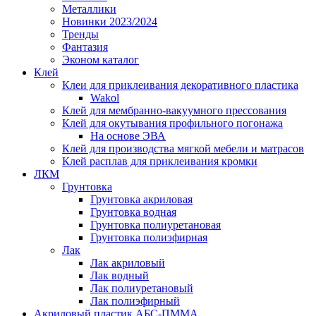
Металлики
Новинки 2023/2024
Тренды
Фантазия
Эконом каталог
Клей
Клеи для приклеивания декоративного пластика
Wakol
Клей для мембранно-вакуумного прессования
Клей для окутывания профильного погонажа
На основе ЭВА
Клей для производства мягкой мебели и матрасов
Клей расплав для приклеивания кромки
ЛКМ
Грунтовка
Грунтовка акриловая
Грунтовка водная
Грунтовка полиуретановая
Грунтовка полиэфирная
Лак
Лак акриловый
Лак водный
Лак полиуретановый
Лак полиэфирный
Акриловый пластик АБС-ПММА