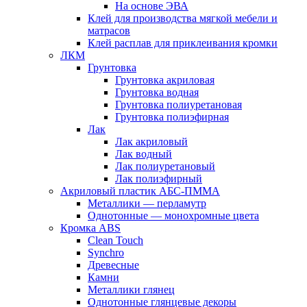
На основе ЭВА
Клей для производства мягкой мебели и
матрасов
Клей расплав для приклеивания кромки
ЛКМ
Грунтовка
Грунтовка акриловая
Грунтовка водная
Грунтовка полиуретановая
Грунтовка полиэфирная
Лак
Лак акриловый
Лак водный
Лак полиуретановый
Лак полиэфирный
Акриловый пластик АБС-ПММА
Металлики — перламутр
Однотонные — монохромные цвета
Кромка ABS
Clean Touch
Synchro
Древесные
Камни
Металлики глянец
Однотонные глянцевые декоры