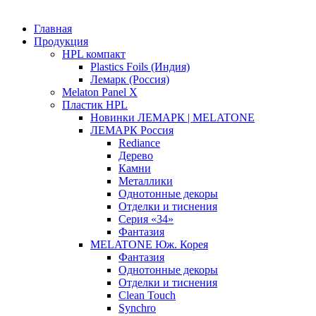
Главная
Продукция
HPL компакт
Plastics Foils (Индия)
Лемарк (Россия)
Melaton Panel X
Пластик HPL
Новинки ЛЕМАРК | MELATONE
ЛЕМАРК Россия
Rediance
Дерево
Камни
Металлики
Однотонные декоры
Отделки и тиснения
Серия «34»
Фантазия
MELATONE Юж. Корея
Фантазия
Однотонные декоры
Отделки и тиснения
Clean Touch
Synchro