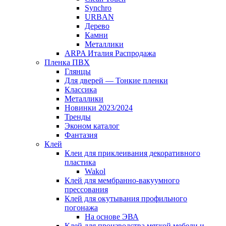
Synchro
URBAN
Дерево
Камни
Металлики
ARPA Италия Распродажа
Пленка ПВХ
Глянцы
Для дверей — Тонкие пленки
Классика
Металлики
Новинки 2023/2024
Тренды
Эконом каталог
Фантазия
Клей
Клеи для приклеивания декоративного
пластика
Wakol
Клей для мембранно-вакуумного
прессования
Клей для окутывания профильного
погонажа
На основе ЭВА
Клей для производства мягкой мебели и