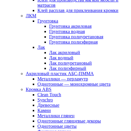
матрасов
Клей расплав для приклеивания кромки
ЛКМ
Грунтовка
Грунтовка акриловая
Грунтовка водная
Грунтовка полиуретановая
Грунтовка полиэфирная
Лак
Лак акриловый
Лак водный
Лак полиуретановый
Лак полиэфирный
Акриловый пластик АБС-ПММА
Металлики — перламутр
Однотонные — монохромные цвета
Кромка ABS
Clean Touch
Synchro
Древесные
Камни
Металлики глянец
Однотонные глянцевые декоры
Однотонные цветы