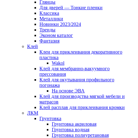
Глянцы
Для дверей — Тонкие пленки
Классика
Металлики
Новинки 2023/2024
Тренды
Эконом каталог
Фантазия
Клей
Клеи для приклеивания декоративного
пластика
Wakol
Клей для мембранно-вакуумного
прессования
Клей для окутывания профильного
погонажа
На основе ЭВА
Клей для производства мягкой мебели и
матрасов
Клей расплав для приклеивания кромки
ЛКМ
Грунтовка
Грунтовка акриловая
Грунтовка водная
Грунтовка полиуретановая