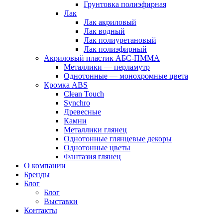
Грунтовка полиэфирная
Лак
Лак акриловый
Лак водный
Лак полиуретановый
Лак полиэфирный
Акриловый пластик АБС-ПММА
Металлики — перламутр
Однотонные — монохромные цвета
Кромка ABS
Clean Touch
Synchro
Древесные
Камни
Металлики глянец
Однотонные глянцевые декоры
Однотонные цветы
Фантазия глянец
О компании
Бренды
Блог
Блог
Выставки
Контакты