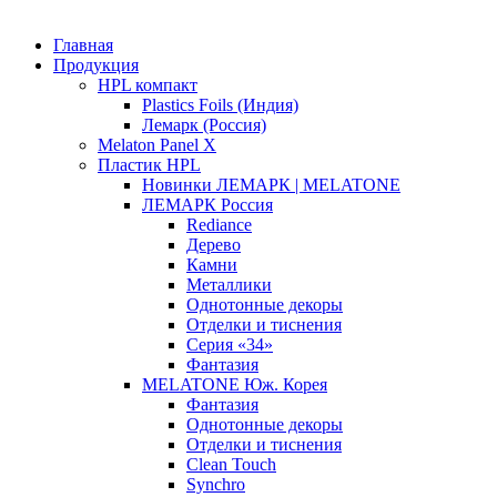
Главная
Продукция
HPL компакт
Plastics Foils (Индия)
Лемарк (Россия)
Melaton Panel X
Пластик HPL
Новинки ЛЕМАРК | MELATONE
ЛЕМАРК Россия
Rediance
Дерево
Камни
Металлики
Однотонные декоры
Отделки и тиснения
Серия «34»
Фантазия
MELATONE Юж. Корея
Фантазия
Однотонные декоры
Отделки и тиснения
Clean Touch
Synchro