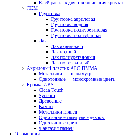
Клей расплав для приклеивания кромки
ЛКМ
Грунтовка
Грунтовка акриловая
Грунтовка водная
Грунтовка полиуретановая
Грунтовка полиэфирная
Лак
Лак акриловый
Лак водный
Лак полиуретановый
Лак полиэфирный
Акриловый пластик АБС-ПММА
Металлики — перламутр
Однотонные — монохромные цвета
Кромка ABS
Clean Touch
Synchro
Древесные
Камни
Металлики глянец
Однотонные глянцевые декоры
Однотонные цветы
Фантазия глянец
О компании