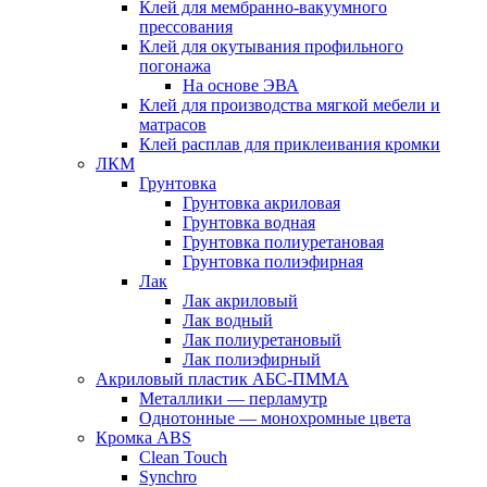
Клей для мембранно-вакуумного
прессования
Клей для окутывания профильного
погонажа
На основе ЭВА
Клей для производства мягкой мебели и
матрасов
Клей расплав для приклеивания кромки
ЛКМ
Грунтовка
Грунтовка акриловая
Грунтовка водная
Грунтовка полиуретановая
Грунтовка полиэфирная
Лак
Лак акриловый
Лак водный
Лак полиуретановый
Лак полиэфирный
Акриловый пластик АБС-ПММА
Металлики — перламутр
Однотонные — монохромные цвета
Кромка ABS
Clean Touch
Synchro