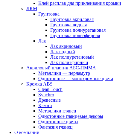
Клей расплав для приклеивания кромки
ЛКМ
Грунтовка
Грунтовка акриловая
Грунтовка водная
Грунтовка полиуретановая
Грунтовка полиэфирная
Лак
Лак акриловый
Лак водный
Лак полиуретановый
Лак полиэфирный
Акриловый пластик АБС-ПММА
Металлики — перламутр
Однотонные — монохромные цвета
Кромка ABS
Clean Touch
Synchro
Древесные
Камни
Металлики глянец
Однотонные глянцевые декоры
Однотонные цветы
Фантазия глянец
О компании