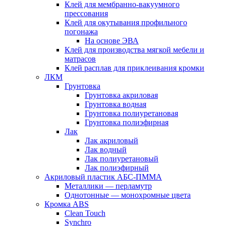
Клей для мембранно-вакуумного
прессования
Клей для окутывания профильного
погонажа
На основе ЭВА
Клей для производства мягкой мебели и
матрасов
Клей расплав для приклеивания кромки
ЛКМ
Грунтовка
Грунтовка акриловая
Грунтовка водная
Грунтовка полиуретановая
Грунтовка полиэфирная
Лак
Лак акриловый
Лак водный
Лак полиуретановый
Лак полиэфирный
Акриловый пластик АБС-ПММА
Металлики — перламутр
Однотонные — монохромные цвета
Кромка ABS
Clean Touch
Synchro