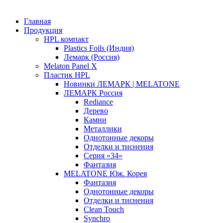
Главная
Продукция
HPL компакт
Plastics Foils (Индия)
Лемарк (Россия)
Melaton Panel X
Пластик HPL
Новинки ЛЕМАРК | MELATONE
ЛЕМАРК Россия
Rediance
Дерево
Камни
Металлики
Однотонные декоры
Отделки и тиснения
Серия «34»
Фантазия
MELATONE Юж. Корея
Фантазия
Однотонные декоры
Отделки и тиснения
Clean Touch
Synchro