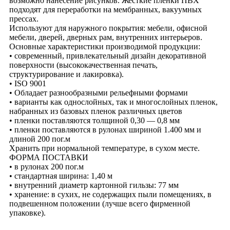
возможно нанесение рисунков. Жесткие пленки ПВХ
подходят для переработки на мембранных, вакуумных
прессах.
Используют для наружного покрытия: мебели, офисной
мебели, дверей, дверных рам, внутренних интерьеров.
Основные характеристики производимой продукции:
• современный, привлекательный дизайн декоративной
поверхности (высококачественная печать,
структурирование и лакировка).
• ISO 9001
• Обладает разнообразными рельефными формами
• варианты как однослойных, так и многослойных пленок,
набранных из базовых пленок различных цветов
• пленки поставляются толщиной 0,30 — 0,8 мм
• пленки поставляются в рулонах шириной 1.400 мм и
длиной 200 пог.м
Хранить при нормальной температуре, в сухом месте.
ФОРМА ПОСТАВКИ
• в рулонах 200 пог.м
• стандартная ширина: 1,40 м
• внутренний диаметр картонной гильзы: 77 мм
• хранение: в сухих, не содержащих пыли помещениях, в
подвешенном положении (лучше всего фирменной
упаковке).