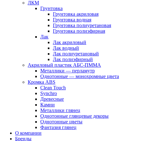
ЛКМ
Грунтовка
Грунтовка акриловая
Грунтовка водная
Грунтовка полиуретановая
Грунтовка полиэфирная
Лак
Лак акриловый
Лак водный
Лак полиуретановый
Лак полиэфирный
Акриловый пластик АБС-ПММА
Металлики — перламутр
Однотонные — монохромные цвета
Кромка ABS
Clean Touch
Synchro
Древесные
Камни
Металлики глянец
Однотонные глянцевые декоры
Однотонные цветы
Фантазия глянец
О компании
Бренды