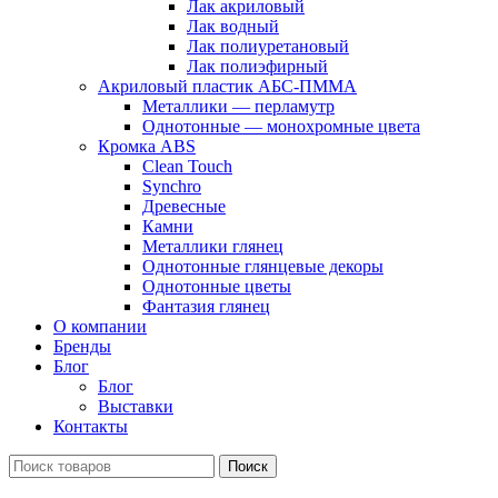
Лак акриловый
Лак водный
Лак полиуретановый
Лак полиэфирный
Акриловый пластик АБС-ПММА
Металлики — перламутр
Однотонные — монохромные цвета
Кромка ABS
Clean Touch
Synchro
Древесные
Камни
Металлики глянец
Однотонные глянцевые декоры
Однотонные цветы
Фантазия глянец
О компании
Бренды
Блог
Блог
Выставки
Контакты
Поиск