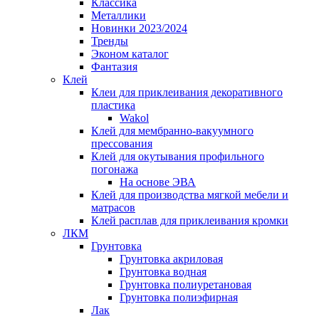
Классика
Металлики
Новинки 2023/2024
Тренды
Эконом каталог
Фантазия
Клей
Клеи для приклеивания декоративного
пластика
Wakol
Клей для мембранно-вакуумного
прессования
Клей для окутывания профильного
погонажа
На основе ЭВА
Клей для производства мягкой мебели и
матрасов
Клей расплав для приклеивания кромки
ЛКМ
Грунтовка
Грунтовка акриловая
Грунтовка водная
Грунтовка полиуретановая
Грунтовка полиэфирная
Лак