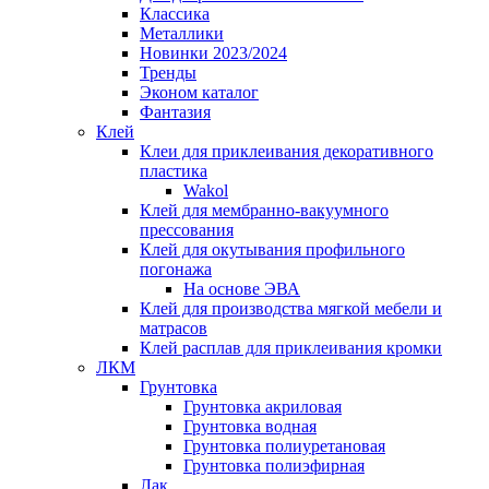
Классика
Металлики
Новинки 2023/2024
Тренды
Эконом каталог
Фантазия
Клей
Клеи для приклеивания декоративного
пластика
Wakol
Клей для мембранно-вакуумного
прессования
Клей для окутывания профильного
погонажа
На основе ЭВА
Клей для производства мягкой мебели и
матрасов
Клей расплав для приклеивания кромки
ЛКМ
Грунтовка
Грунтовка акриловая
Грунтовка водная
Грунтовка полиуретановая
Грунтовка полиэфирная
Лак