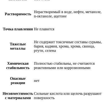
Нерастворимый в воде, нефти, метаноле,
Растворимость
n-октаноле, ацетоне
Точка плавления
Не плавится
Не содержит токсичные составы сурьмы,
Тяжелые
бария, кадмия, хрома, хрома, свинца,
металлы
ртути, селена
Химическая
Полностью стабильны, не считаются
стабильность
реактивными или коррозионными
Опасные
нет
реакции
Несовместимость
Сильные кислота или щелочь разрушают
с материалами
поверхность