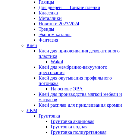
Глянцы
Для дверей — Тонкие пленки
Классика
Металлики
Новинки 2023/2024
Тренды
Эконом каталог
Фантазия
Клей
Клеи для приклеивания декоративного
пластика
Wakol
Клей для мембранно-вакуумного
прессования
Клей для окутывания профильного
погонажа
На основе ЭВА
Клей для производства мягкой мебели и
матрасов
Клей расплав для приклеивания кромки
ЛКМ
Грунтовка
Грунтовка акриловая
Грунтовка водная
Грунтовка полиуретановая