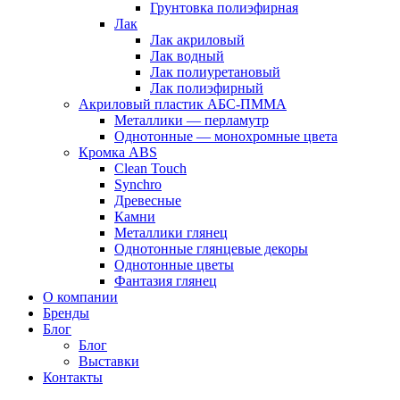
Грунтовка полиэфирная
Лак
Лак акриловый
Лак водный
Лак полиуретановый
Лак полиэфирный
Акриловый пластик АБС-ПММА
Металлики — перламутр
Однотонные — монохромные цвета
Кромка ABS
Clean Touch
Synchro
Древесные
Камни
Металлики глянец
Однотонные глянцевые декоры
Однотонные цветы
Фантазия глянец
О компании
Бренды
Блог
Блог
Выставки
Контакты