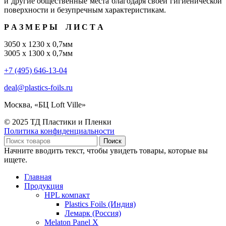
и другие общественные места благодаря своей гигиенической
поверхности и безупречным характеристикам.
Р А З М Е Р Ы Л И С Т А
3050 х 1230 х 0,7мм
3005 х 1300 х 0,7мм
+7 (495) 646-13-04
deal@plastics-foils.ru
Москва, «БЦ Loft Ville»
© 2025 ТД Пластики и Пленки
Политика конфиденциальности
Поиск
Начните вводить текст, чтобы увидеть товары, которые вы
ищете.
Главная
Продукция
HPL компакт
Plastics Foils (Индия)
Лемарк (Россия)
Melaton Panel X