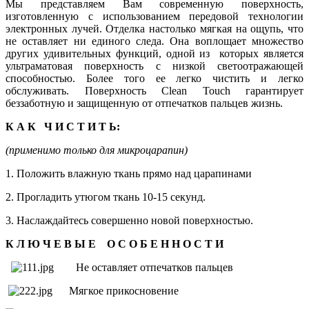
Мы представляем Вам современную поверхность,
изготовленную с использованием передовой технологии
электронных лучей. Отделка настолько мягкая на ощупь, что
не оставляет ни единого следа. Она воплощает множество
других удивительных функций, одной из которых является
ультраматовая поверхность с низкой светоотражающей
способностью. Более того ее легко чистить и легко
обслуживать. Поверхность Clean Touch гарантирует
беззаботную и защищенную от отпечатков пальцев жизнь.
К А К Ч И С Т И Т Ь:
(применимо только для микроцарапин)
1. Положить влажную ткань прямо над царапинами
2. Прогладить утюгом ткань 10-15 секунд.
3. Наслаждайтесь совершенно новой поверхностью.
К
Л Ю Ч Е В Ы Е О С О Б Е Н Н О С Т И
Не оставляет отпечатков пальцев
Мягкое прикосновение