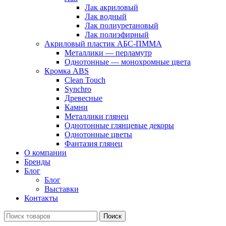
Лак акриловый
Лак водный
Лак полиуретановый
Лак полиэфирный
Акриловый пластик АБС-ПММА
Металлики — перламутр
Однотонные — монохромные цвета
Кромка ABS
Clean Touch
Synchro
Древесные
Камни
Металлики глянец
Однотонные глянцевые декоры
Однотонные цветы
Фантазия глянец
О компании
Бренды
Блог
Блог
Выставки
Контакты
Поиск