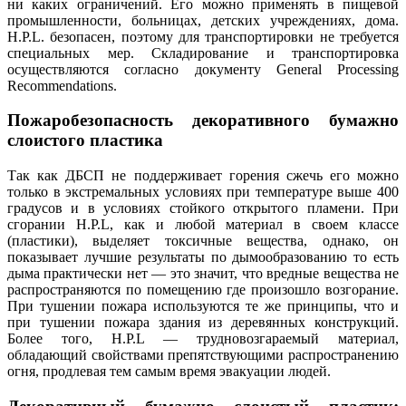
ни каких ограничений. Его можно применять в пищевой
промышленности, больницах, детских учреждениях, дома.
H.P.L. безопасен, поэтому для транспортировки не требуется
специальных мер. Складирование и транспортировка
осуществляются согласно документу General Processing
Recommendations.
Пожаробезопасность декоративного бумажно
слоистого пластика
Так как ДБСП не поддерживает горения сжечь его можно
только в экстремальных условиях при температуре выше 400
градусов и в условиях стойкого открытого пламени. При
сгорании H.P.L, как и любой материал в своем классе
(пластики), выделяет токсичные вещества, однако, он
показывает лучшие результаты по дымообразованию то есть
дыма практически нет — это значит, что вредные вещества не
распространяются по помещению где произошло возгорание.
При тушении пожара используются те же принципы, что и
при тушении пожара здания из деревянных конструкций.
Более того, H.P.L — трудновозгараемый материал,
обладающий свойствами препятствующими распространению
огня, продлевая тем самым время эвакуации людей.