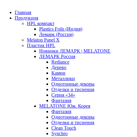
Главная
Продукция
HPL компакт
Plastics Foils (Индия)
Лемарк (Россия)
Melaton Panel X
Пластик HPL
Новинки ЛЕМАРК | MELATONE
ЛЕМАРК Россия
Rediance
Дерево
Камни
Металлики
Однотонные декоры
Отделки и тиснения
Серия «34»
Фантазия
MELATONE Юж. Корея
Фантазия
Однотонные декоры
Отделки и тиснения
Clean Touch
Synchro