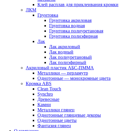
Клей расплав для приклеивания кромки
ЛКМ
Грунтовка
Грунтовка акриловая
Грунтовка водная
Грунтовка полиуретановая
Грунтовка полиэфирная
Лак
Лак акриловый
Лак водный
Лак полиуретановый
Лак полиэфирный
Акриловый пластик АБС-ПММА
Металлики — перламутр
Однотонные — монохромные цвета
Кромка ABS
Clean Touch
Synchro
Древесные
Камни
Металлики глянец
Однотонные глянцевые декоры
Однотонные цветы
Фантазия глянец
О компании