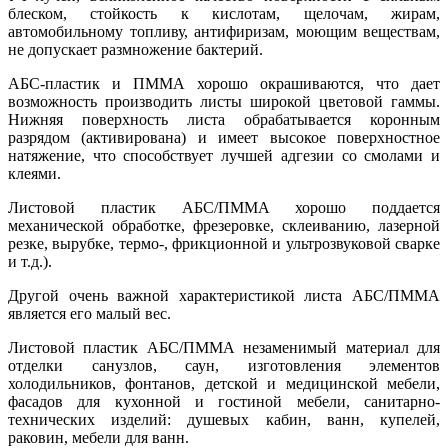
блеском, стойкость к кислотам, щелочам, жирам,
автомобильному топливу, антифиризам, моющим веществам,
не допускает размножение бактерий.
АБС-пластик и ПММА хорошо окрашиваются, что дает
возможность производить листы широкой цветовой гаммы.
Нижняя поверхность листа обрабатывается коронным
разрядом (активирована) и имеет высокое поверхностное
натяжение, что способствует лучшей адгезии со смолами и
клеями.
Листовой пластик АБС/ПММА хорошо поддается
механической обработке, фрезеровке, склеиванию, лазерной
резке, вырубке, термо-, фрикционной и ультрозвуковой сварке
и т.д.).
Другой очень важной характеристикой листа АБС/ПММА
является его малый вес.
Листовой пластик АБС/ПММА незаменимый материал для
отделки санузлов, саун, изготовления элементов
холодильников, фонтанов, детской и медицинской мебели,
фасадов для кухонной и гостиной мебели, санитарно-
технических изделий: душевых кабин, ванн, купелей,
раковин, мебели для ванн.