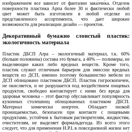
изображением все зависит от фантазии заказчика. Отделок
поверхности пластика Арпа более 30 и фактически любой
цвет может быть изготовлен в любой отделке из
представленного ассортимента, что дает широкие
возможности для реализации дизайн — проектов.
Декоративный бумажно слоистый пластик:
экологичность материала
Пластик ДБСП Arpa – экологичный материал, т.к. 60%
(больше половины) состава это бумага, а 40% — полимеры, не
выделяющие каких либо вредных веществ. Кроме того,
пластик служит отличным барьером для эмиссии вредных
веществ из ДСП, именно поэтому большинство мебели из
ДСП облицовано пластиком ДБСП. Пластик гигроскопичен,
не окисляется, и не разрушается под воздействием пищевых
продуктов, свободно контактирует с ними без вреда для
здоровья человека – этот фактор обуславливает популярность
кухонных столешниц облицованных пластиком ДБСП.
Материал химически инертен. Обладает низкой
проницаемостью, безопасен при контакте с пищевыми
продуктами, устойчив к бытовым растворителям, жидкостям,
очистителям, не выделяет формальдегида. Из всего этого
следует, что для применения H.P.L в повседневной жизни нет