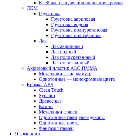
Клей расплав для приклеивания кромки
ЛКМ
Грунтовка
Грунтовка акриловая
Грунтовка водная
Грунтовка полиуретановая
Грунтовка полиэфирная
Лак
Лак акриловый
Лак водный
Лак полиуретановый
Лак полиэфирный
Акриловый пластик АБС-ПММА
Металлики — перламутр
Однотонные — монохромные цвета
Кромка ABS
Clean Touch
Synchro
Древесные
Камни
Металлики глянец
Однотонные глянцевые декоры
Однотонные цветы
Фантазия глянец
О компании