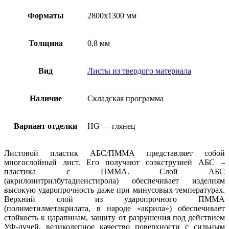
Форматы
2800х1300 мм
Толщина
0,8 мм
Вид
Листы из твердого материала
Наличие
Складская программа
Вариант отделки
HG — глянец
Листовой пластик АБС/ПММА представляет собой
многослойный лист. Его получают соэкструзией АБС –
пластика с ПММА. Слой АБС
(акрилонитрилбутадиенстирола) обеспечивает изделиям
высокую ударопрочность даже при минусовых температурах.
Верхний слой из ударопрочного ПММА
(полиметилметакрилата, в народе «акрила») обеспечивает
стойкость к царапинам, защиту от разрушения под действием
УФ-лучей, великолепное качество поверхности с сильным