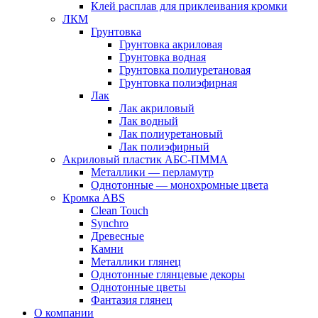
Клей расплав для приклеивания кромки
ЛКМ
Грунтовка
Грунтовка акриловая
Грунтовка водная
Грунтовка полиуретановая
Грунтовка полиэфирная
Лак
Лак акриловый
Лак водный
Лак полиуретановый
Лак полиэфирный
Акриловый пластик АБС-ПММА
Металлики — перламутр
Однотонные — монохромные цвета
Кромка ABS
Clean Touch
Synchro
Древесные
Камни
Металлики глянец
Однотонные глянцевые декоры
Однотонные цветы
Фантазия глянец
О компании