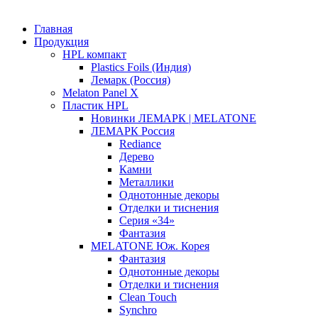
Главная
Продукция
HPL компакт
Plastics Foils (Индия)
Лемарк (Россия)
Melaton Panel X
Пластик HPL
Новинки ЛЕМАРК | MELATONE
ЛЕМАРК Россия
Rediance
Дерево
Камни
Металлики
Однотонные декоры
Отделки и тиснения
Серия «34»
Фантазия
MELATONE Юж. Корея
Фантазия
Однотонные декоры
Отделки и тиснения
Clean Touch
Synchro