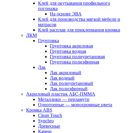
Клей для окутывания профильного
погонажа
На основе ЭВА
Клей для производства мягкой мебели и
матрасов
Клей расплав для приклеивания кромки
ЛКМ
Грунтовка
Грунтовка акриловая
Грунтовка водная
Грунтовка полиуретановая
Грунтовка полиэфирная
Лак
Лак акриловый
Лак водный
Лак полиуретановый
Лак полиэфирный
Акриловый пластик АБС-ПММА
Металлики — перламутр
Однотонные — монохромные цвета
Кромка ABS
Clean Touch
Synchro
Древесные
Камни