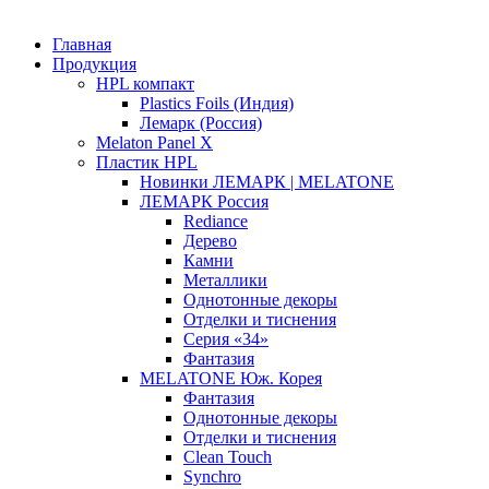
Главная
Продукция
HPL компакт
Plastics Foils (Индия)
Лемарк (Россия)
Melaton Panel X
Пластик HPL
Новинки ЛЕМАРК | MELATONE
ЛЕМАРК Россия
Rediance
Дерево
Камни
Металлики
Однотонные декоры
Отделки и тиснения
Серия «34»
Фантазия
MELATONE Юж. Корея
Фантазия
Однотонные декоры
Отделки и тиснения
Clean Touch
Synchro