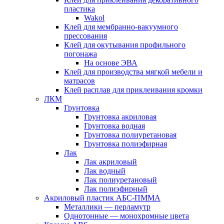
пластика
Wakol
Клей для мембранно-вакуумного
прессования
Клей для окутывания профильного
погонажа
На основе ЭВА
Клей для производства мягкой мебели и
матрасов
Клей расплав для приклеивания кромки
ЛКМ
Грунтовка
Грунтовка акриловая
Грунтовка водная
Грунтовка полиуретановая
Грунтовка полиэфирная
Лак
Лак акриловый
Лак водный
Лак полиуретановый
Лак полиэфирный
Акриловый пластик АБС-ПММА
Металлики — перламутр
Однотонные — монохромные цвета