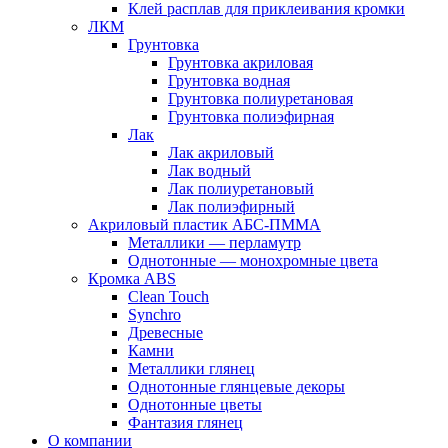
Клей расплав для приклеивания кромки
ЛКМ
Грунтовка
Грунтовка акриловая
Грунтовка водная
Грунтовка полиуретановая
Грунтовка полиэфирная
Лак
Лак акриловый
Лак водный
Лак полиуретановый
Лак полиэфирный
Акриловый пластик АБС-ПММА
Металлики — перламутр
Однотонные — монохромные цвета
Кромка ABS
Clean Touch
Synchro
Древесные
Камни
Металлики глянец
Однотонные глянцевые декоры
Однотонные цветы
Фантазия глянец
О компании