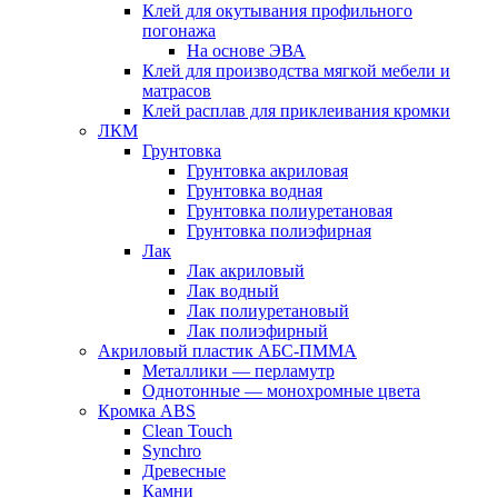
Клей для окутывания профильного
погонажа
На основе ЭВА
Клей для производства мягкой мебели и
матрасов
Клей расплав для приклеивания кромки
ЛКМ
Грунтовка
Грунтовка акриловая
Грунтовка водная
Грунтовка полиуретановая
Грунтовка полиэфирная
Лак
Лак акриловый
Лак водный
Лак полиуретановый
Лак полиэфирный
Акриловый пластик АБС-ПММА
Металлики — перламутр
Однотонные — монохромные цвета
Кромка ABS
Clean Touch
Synchro
Древесные
Камни