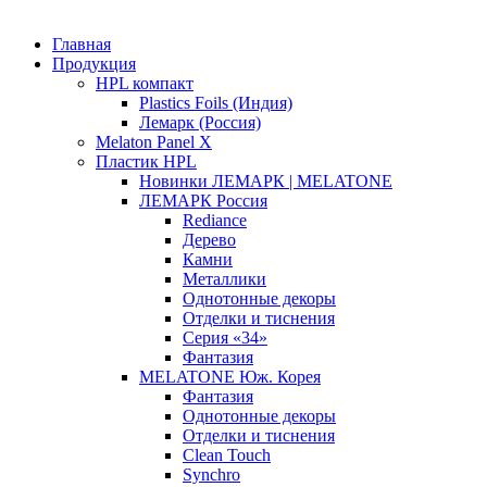
Главная
Продукция
HPL компакт
Plastics Foils (Индия)
Лемарк (Россия)
Melaton Panel X
Пластик HPL
Новинки ЛЕМАРК | MELATONE
ЛЕМАРК Россия
Rediance
Дерево
Камни
Металлики
Однотонные декоры
Отделки и тиснения
Серия «34»
Фантазия
MELATONE Юж. Корея
Фантазия
Однотонные декоры
Отделки и тиснения
Clean Touch
Synchro