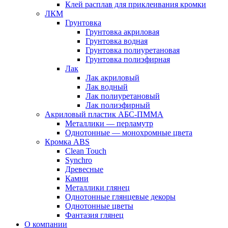
Клей расплав для приклеивания кромки
ЛКМ
Грунтовка
Грунтовка акриловая
Грунтовка водная
Грунтовка полиуретановая
Грунтовка полиэфирная
Лак
Лак акриловый
Лак водный
Лак полиуретановый
Лак полиэфирный
Акриловый пластик АБС-ПММА
Металлики — перламутр
Однотонные — монохромные цвета
Кромка ABS
Clean Touch
Synchro
Древесные
Камни
Металлики глянец
Однотонные глянцевые декоры
Однотонные цветы
Фантазия глянец
О компании