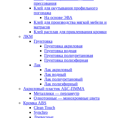
прессования
Клей для окутывания профильного
погонажа
На основе ЭВА
Клей для производства мягкой мебели и
матрасов
Клей расплав для приклеивания кромки
ЛКМ
Грунтовка
Грунтовка акриловая
Грунтовка водная
Грунтовка полиуретановая
Грунтовка полиэфирная
Лак
Лак акриловый
Лак водный
Лак полиуретановый
Лак полиэфирный
Акриловый пластик АБС-ПММА
Металлики — перламутр
Однотонные — монохромные цвета
Кромка ABS
Clean Touch
Synchro
Древесные