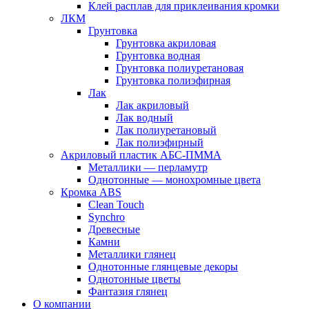
Клей расплав для приклеивания кромки
ЛКМ
Грунтовка
Грунтовка акриловая
Грунтовка водная
Грунтовка полиуретановая
Грунтовка полиэфирная
Лак
Лак акриловый
Лак водный
Лак полиуретановый
Лак полиэфирный
Акриловый пластик АБС-ПММА
Металлики — перламутр
Однотонные — монохромные цвета
Кромка ABS
Clean Touch
Synchro
Древесные
Камни
Металлики глянец
Однотонные глянцевые декоры
Однотонные цветы
Фантазия глянец
О компании