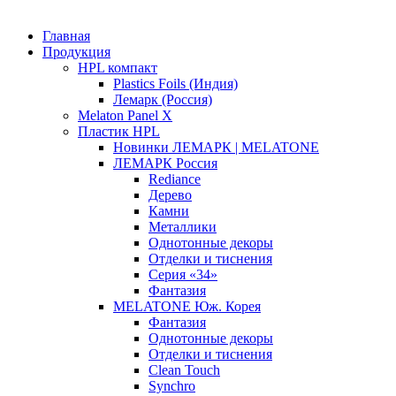
Главная
Продукция
HPL компакт
Plastics Foils (Индия)
Лемарк (Россия)
Melaton Panel X
Пластик HPL
Новинки ЛЕМАРК | MELATONE
ЛЕМАРК Россия
Rediance
Дерево
Камни
Металлики
Однотонные декоры
Отделки и тиснения
Серия «34»
Фантазия
MELATONE Юж. Корея
Фантазия
Однотонные декоры
Отделки и тиснения
Clean Touch
Synchro