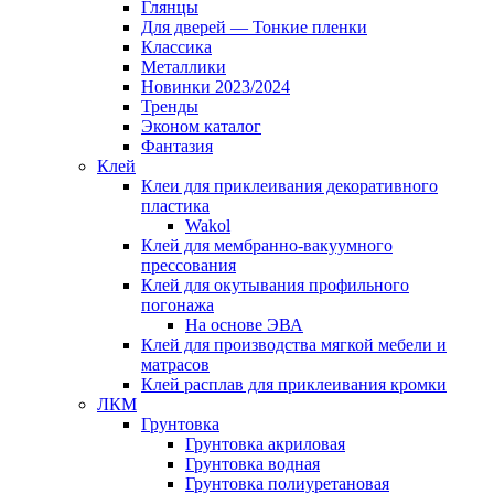
Глянцы
Для дверей — Тонкие пленки
Классика
Металлики
Новинки 2023/2024
Тренды
Эконом каталог
Фантазия
Клей
Клеи для приклеивания декоративного
пластика
Wakol
Клей для мембранно-вакуумного
прессования
Клей для окутывания профильного
погонажа
На основе ЭВА
Клей для производства мягкой мебели и
матрасов
Клей расплав для приклеивания кромки
ЛКМ
Грунтовка
Грунтовка акриловая
Грунтовка водная
Грунтовка полиуретановая