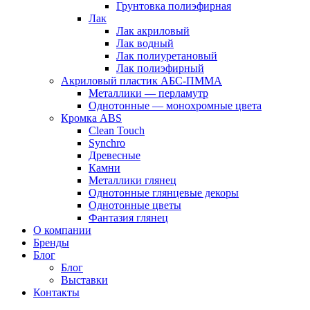
Грунтовка полиэфирная
Лак
Лак акриловый
Лак водный
Лак полиуретановый
Лак полиэфирный
Акриловый пластик АБС-ПММА
Металлики — перламутр
Однотонные — монохромные цвета
Кромка ABS
Clean Touch
Synchro
Древесные
Камни
Металлики глянец
Однотонные глянцевые декоры
Однотонные цветы
Фантазия глянец
О компании
Бренды
Блог
Блог
Выставки
Контакты