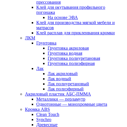
прессования
Клей для окутывания профильного
погонажа
На основе ЭВА
Клей для производства мягкой мебели и
матрасов
Клей расплав для приклеивания кромки
ЛКМ
Грунтовка
Грунтовка акриловая
Грунтовка водная
Грунтовка полиуретановая
Грунтовка полиэфирная
Лак
Лак акриловый
Лак водный
Лак полиуретановый
Лак полиэфирный
Акриловый пластик АБС-ПММА
Металлики — перламутр
Однотонные — монохромные цвета
Кромка ABS
Clean Touch
Synchro
Древесные