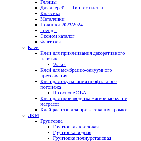
Глянцы
Для дверей — Тонкие пленки
Классика
Металлики
Новинки 2023/2024
Тренды
Эконом каталог
Фантазия
Клей
Клеи для приклеивания декоративного
пластика
Wakol
Клей для мембранно-вакуумного
прессования
Клей для окутывания профильного
погонажа
На основе ЭВА
Клей для производства мягкой мебели и
матрасов
Клей расплав для приклеивания кромки
ЛКМ
Грунтовка
Грунтовка акриловая
Грунтовка водная
Грунтовка полиуретановая