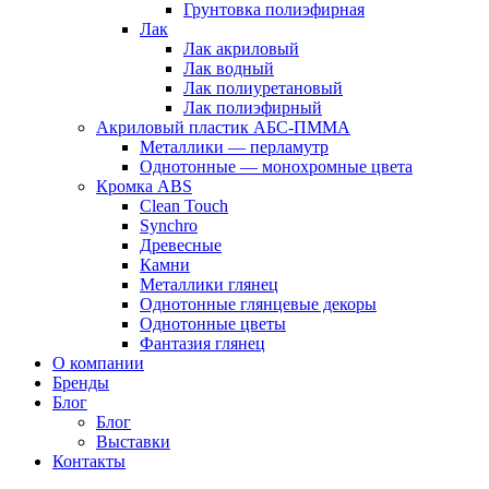
Грунтовка полиэфирная
Лак
Лак акриловый
Лак водный
Лак полиуретановый
Лак полиэфирный
Акриловый пластик АБС-ПММА
Металлики — перламутр
Однотонные — монохромные цвета
Кромка ABS
Clean Touch
Synchro
Древесные
Камни
Металлики глянец
Однотонные глянцевые декоры
Однотонные цветы
Фантазия глянец
О компании
Бренды
Блог
Блог
Выставки
Контакты