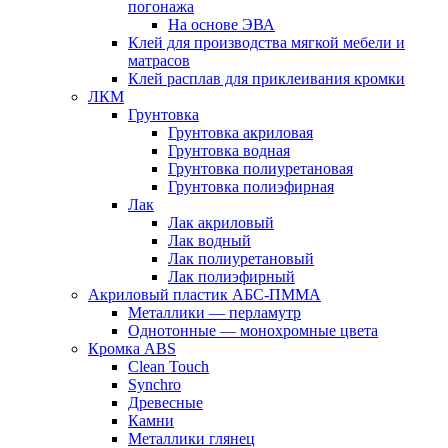
погонажа
На основе ЭВА
Клей для производства мягкой мебели и
матрасов
Клей расплав для приклеивания кромки
ЛКМ
Грунтовка
Грунтовка акриловая
Грунтовка водная
Грунтовка полиуретановая
Грунтовка полиэфирная
Лак
Лак акриловый
Лак водный
Лак полиуретановый
Лак полиэфирный
Акриловый пластик АБС-ПММА
Металлики — перламутр
Однотонные — монохромные цвета
Кромка ABS
Clean Touch
Synchro
Древесные
Камни
Металлики глянец