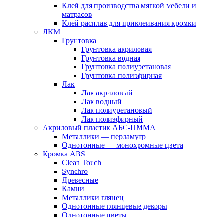
Клей для производства мягкой мебели и
матрасов
Клей расплав для приклеивания кромки
ЛКМ
Грунтовка
Грунтовка акриловая
Грунтовка водная
Грунтовка полиуретановая
Грунтовка полиэфирная
Лак
Лак акриловый
Лак водный
Лак полиуретановый
Лак полиэфирный
Акриловый пластик АБС-ПММА
Металлики — перламутр
Однотонные — монохромные цвета
Кромка ABS
Clean Touch
Synchro
Древесные
Камни
Металлики глянец
Однотонные глянцевые декоры
Однотонные цветы