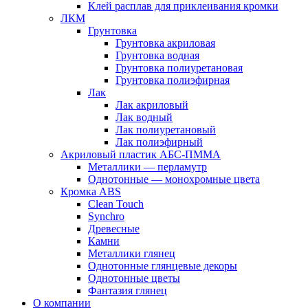
Клей расплав для приклеивания кромки
ЛКМ
Грунтовка
Грунтовка акриловая
Грунтовка водная
Грунтовка полиуретановая
Грунтовка полиэфирная
Лак
Лак акриловый
Лак водный
Лак полиуретановый
Лак полиэфирный
Акриловый пластик АБС-ПММА
Металлики — перламутр
Однотонные — монохромные цвета
Кромка ABS
Clean Touch
Synchro
Древесные
Камни
Металлики глянец
Однотонные глянцевые декоры
Однотонные цветы
Фантазия глянец
О компании