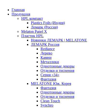
Главная
Продукция
HPL компакт
Plastics Foils (Индия)
Лемарк (Россия)
Melaton Panel X
Пластик HPL
Новинки ЛЕМАРК | MELATONE
ЛЕМАРК Россия
Rediance
Дерево
Камни
Металлики
Однотонные декоры
Отделки и тиснения
Серия «34»
Фантазия
MELATONE Юж. Корея
Фантазия
Однотонные декоры
Отделки и тиснения
Clean Touch
Synchro