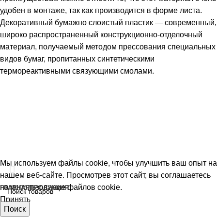
удобен в монтаже, так как производится в форме листа.
Декоративный бумажно слоистый пластик — современный,
широко распространенный конструкционно-отделочный
материал, получаемый методом прессования специальных
видов бумаг, пропитанных синтетическими
термореактивными связующими смолами.
+7 (495) 646-13-04
deal@plastics-foils.ru
Москва, «БЦ Loft Ville»
© 2025 ТД Пластики и Пленки
Политика конфиденциальности
Мы используем файлы cookie, чтобы улучшить ваш опыт на
нашем веб-сайте. Просмотрев этот сайт, вы соглашаетесь
на использование файлов cookie.
ГЛАВНАЯ
ПРОДУКЦИЯ
Принять
HPL компакт
Поиск
Plastics Foils (Индия)