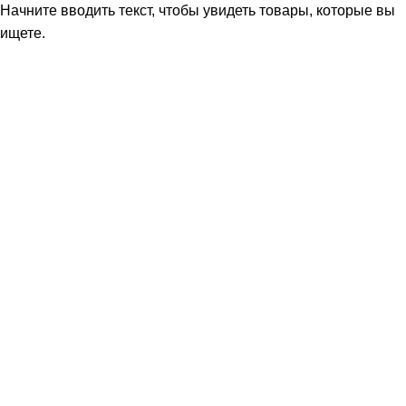
Начните вводить текст, чтобы увидеть товары, которые вы
Лемарк (Россия)
ищете.
Melaton Panel X
Пластик HPL
Новинки ЛЕМАРК | MELATONE
ЛЕМАРК Россия
Rediance
Дерево
Камни
Металлики
Однотонные декоры
Отделки и тиснения
Серия «34»
Фантазия