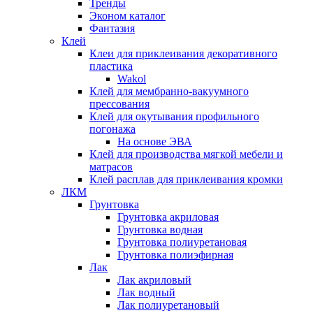
Тренды
Эконом каталог
Фантазия
Клей
Клеи для приклеивания декоративного
пластика
Wakol
Клей для мембранно-вакуумного
прессования
Клей для окутывания профильного
погонажа
На основе ЭВА
Клей для производства мягкой мебели и
матрасов
Клей расплав для приклеивания кромки
ЛКМ
Грунтовка
Грунтовка акриловая
Грунтовка водная
Грунтовка полиуретановая
Грунтовка полиэфирная
Лак
Лак акриловый
Лак водный
Лак полиуретановый