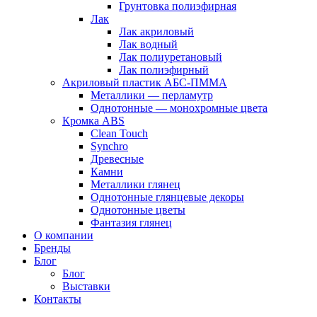
Грунтовка полиэфирная
Лак
Лак акриловый
Лак водный
Лак полиуретановый
Лак полиэфирный
Акриловый пластик АБС-ПММА
Металлики — перламутр
Однотонные — монохромные цвета
Кромка ABS
Clean Touch
Synchro
Древесные
Камни
Металлики глянец
Однотонные глянцевые декоры
Однотонные цветы
Фантазия глянец
О компании
Бренды
Блог
Блог
Выставки
Контакты