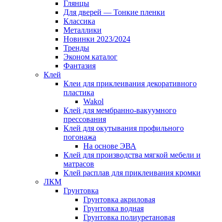
Глянцы
Для дверей — Тонкие пленки
Классика
Металлики
Новинки 2023/2024
Тренды
Эконом каталог
Фантазия
Клей
Клеи для приклеивания декоративного
пластика
Wakol
Клей для мембранно-вакуумного
прессования
Клей для окутывания профильного
погонажа
На основе ЭВА
Клей для производства мягкой мебели и
матрасов
Клей расплав для приклеивания кромки
ЛКМ
Грунтовка
Грунтовка акриловая
Грунтовка водная
Грунтовка полиуретановая