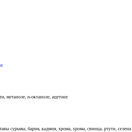
ла
и, метаноле, n-октаноле, ацетоне
авы сурьмы, бария, кадмия, хрома, хрома, свинца, ртути, селена