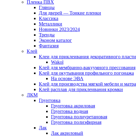
Пленка ПВХ
Глянцы
Для дверей — Тонкие пленки
Классика
Металлики
Новинки 2023/2024
Тренды
Эконом каталог
Фантазия
Клей
Клеи для приклеивания декоративного пласти
Wakol
Клей для мембранно-вакуумного прессования
Клей для окутывания профильного погонажа
На основе ЭВА
Клей для производства мягкой мебели и матр
Клей расплав для приклеивания кромки
ЛКМ
Грунтовка
Грунтовка акриловая
Грунтовка водная
Грунтовка полиуретановая
Грунтовка полиэфирная
Лак
Лак акриловый