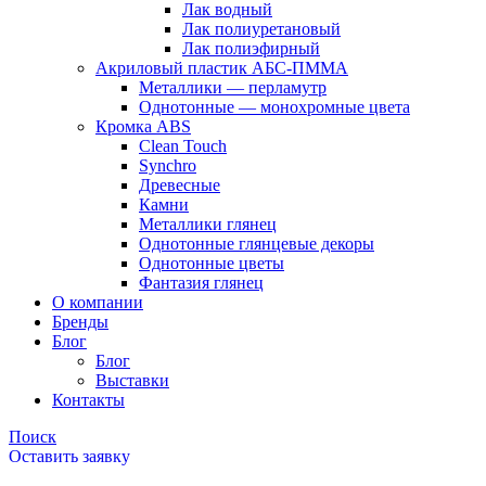
Лак водный
Лак полиуретановый
Лак полиэфирный
Акриловый пластик АБС-ПММА
Металлики — перламутр
Однотонные — монохромные цвета
Кромка ABS
Clean Touch
Synchro
Древесные
Камни
Металлики глянец
Однотонные глянцевые декоры
Однотонные цветы
Фантазия глянец
О компании
Бренды
Блог
Блог
Выставки
Контакты
Поиск
Оставить заявку