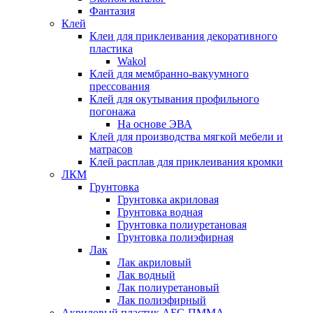
Фантазия
Клей
Клеи для приклеивания декоративного
пластика
Wakol
Клей для мембранно-вакуумного
прессования
Клей для окутывания профильного
погонажа
На основе ЭВА
Клей для производства мягкой мебели и
матрасов
Клей расплав для приклеивания кромки
ЛКМ
Грунтовка
Грунтовка акриловая
Грунтовка водная
Грунтовка полиуретановая
Грунтовка полиэфирная
Лак
Лак акриловый
Лак водный
Лак полиуретановый
Лак полиэфирный
Акриловый пластик АБС-ПММА