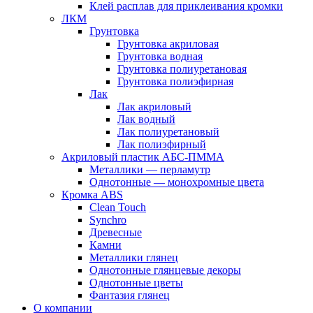
Клей расплав для приклеивания кромки
ЛКМ
Грунтовка
Грунтовка акриловая
Грунтовка водная
Грунтовка полиуретановая
Грунтовка полиэфирная
Лак
Лак акриловый
Лак водный
Лак полиуретановый
Лак полиэфирный
Акриловый пластик АБС-ПММА
Металлики — перламутр
Однотонные — монохромные цвета
Кромка ABS
Clean Touch
Synchro
Древесные
Камни
Металлики глянец
Однотонные глянцевые декоры
Однотонные цветы
Фантазия глянец
О компании