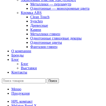
Металлики — перламутр
Однотонные — монохромные цвета
Кромка ABS
Clean Touch
Synchro
Древесные
Камни
Металлики глянец
Однотонные глянцевые декоры
Однотонные цветы
Фантазия глянец
О компании
Бренды
Блог
Блог
Выставки
Контакты
Поиск
Меню
Продукция
HPL компакт
Melaton Panel X