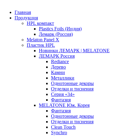
Главная
Продукция
HPL компакт
Plastics Foils (Индия)
Лемарк (Россия)
Melaton Panel X
Пластик HPL
Новинки ЛЕМАРК | MELATONE
ЛЕМАРК Россия
Rediance
Дерево
Камни
Металлики
Однотонные декоры
Отделки и тиснения
Серия «34»
Фантазия
MELATONE Юж. Корея
Фантазия
Однотонные декоры
Отделки и тиснения
Clean Touch
Synchro