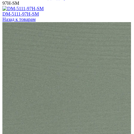
97H-SM
DM-5111-97H-SM
Назад к товарам