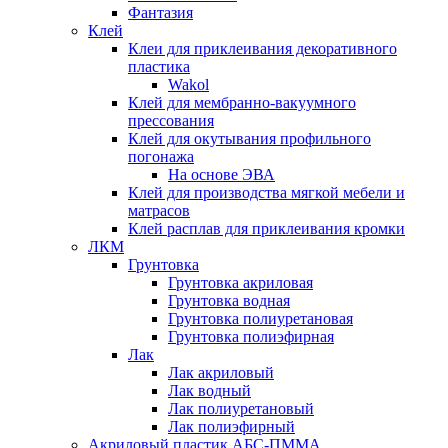
Фантазия
Клей
Клеи для приклеивания декоративного
пластика
Wakol
Клей для мембранно-вакуумного
прессования
Клей для окутывания профильного
погонажа
На основе ЭВА
Клей для производства мягкой мебели и
матрасов
Клей расплав для приклеивания кромки
ЛКМ
Грунтовка
Грунтовка акриловая
Грунтовка водная
Грунтовка полиуретановая
Грунтовка полиэфирная
Лак
Лак акриловый
Лак водный
Лак полиуретановый
Лак полиэфирный
Акриловый пластик АБС-ПММА