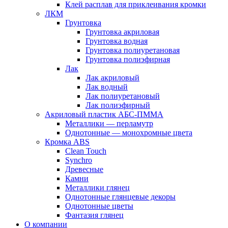
Клей расплав для приклеивания кромки
ЛКМ
Грунтовка
Грунтовка акриловая
Грунтовка водная
Грунтовка полиуретановая
Грунтовка полиэфирная
Лак
Лак акриловый
Лак водный
Лак полиуретановый
Лак полиэфирный
Акриловый пластик АБС-ПММА
Металлики — перламутр
Однотонные — монохромные цвета
Кромка ABS
Clean Touch
Synchro
Древесные
Камни
Металлики глянец
Однотонные глянцевые декоры
Однотонные цветы
Фантазия глянец
О компании