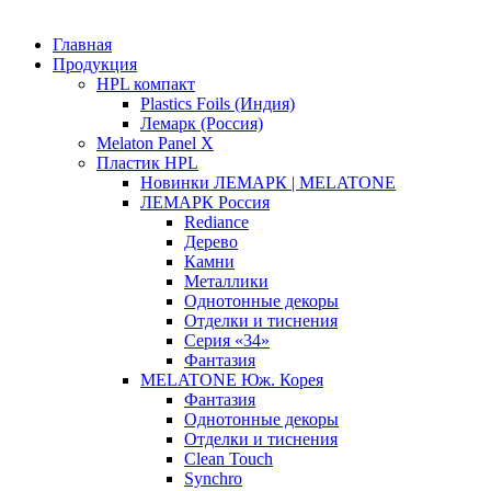
Главная
Продукция
HPL компакт
Plastics Foils (Индия)
Лемарк (Россия)
Melaton Panel X
Пластик HPL
Новинки ЛЕМАРК | MELATONE
ЛЕМАРК Россия
Rediance
Дерево
Камни
Металлики
Однотонные декоры
Отделки и тиснения
Серия «34»
Фантазия
MELATONE Юж. Корея
Фантазия
Однотонные декоры
Отделки и тиснения
Clean Touch
Synchro