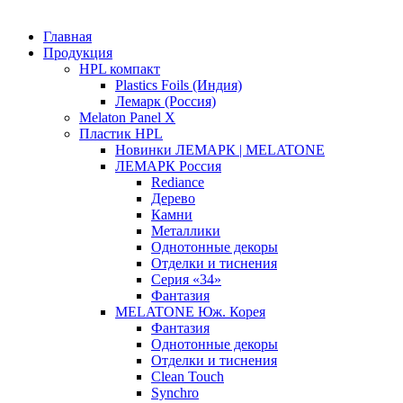
Главная
Продукция
HPL компакт
Plastics Foils (Индия)
Лемарк (Россия)
Melaton Panel X
Пластик HPL
Новинки ЛЕМАРК | MELATONE
ЛЕМАРК Россия
Rediance
Дерево
Камни
Металлики
Однотонные декоры
Отделки и тиснения
Серия «34»
Фантазия
MELATONE Юж. Корея
Фантазия
Однотонные декоры
Отделки и тиснения
Clean Touch
Synchro