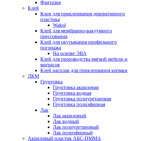
Фантазия
Клей
Клеи для приклеивания декоративного
пластика
Wakol
Клей для мембранно-вакуумного
прессования
Клей для окутывания профильного
погонажа
На основе ЭВА
Клей для производства мягкой мебели и
матрасов
Клей расплав для приклеивания кромки
ЛКМ
Грунтовка
Грунтовка акриловая
Грунтовка водная
Грунтовка полиуретановая
Грунтовка полиэфирная
Лак
Лак акриловый
Лак водный
Лак полиуретановый
Лак полиэфирный
Акриловый пластик АБС-ПММА