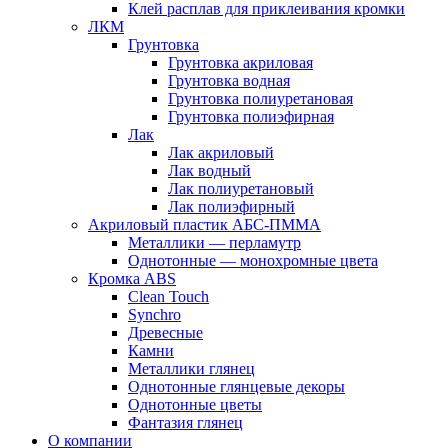
Клей расплав для приклеивания кромки
ЛКМ
Грунтовка
Грунтовка акриловая
Грунтовка водная
Грунтовка полиуретановая
Грунтовка полиэфирная
Лак
Лак акриловый
Лак водный
Лак полиуретановый
Лак полиэфирный
Акриловый пластик АБС-ПММА
Металлики — перламутр
Однотонные — монохромные цвета
Кромка ABS
Clean Touch
Synchro
Древесные
Камни
Металлики глянец
Однотонные глянцевые декоры
Однотонные цветы
Фантазия глянец
О компании