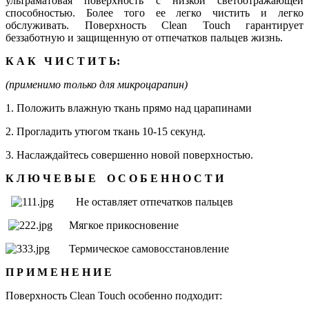
ультраматовая поверхность с низкой светоотражающей
способностью. Более того ее легко чистить и легко
обслуживать. Поверхность Clean Touch гарантирует
беззаботную и защищенную от отпечатков пальцев жизнь.
К А К Ч И С Т И Т Ь:
(применимо только для микроцарапин)
1. Положить влажную ткань прямо над царапинами
2. Прогладить утюгом ткань 10-15 секунд.
3. Наслаждайтесь совершенно новой поверхностью.
К
Л Ю Ч Е В Ы Е О С О Б Е Н Н О С Т И
Не оставляет отпечатков пальцев
Мягкое прикосновение
Термическое самовосстановление
П Р И М Е Н Е Н И
Е
Поверхность Clean Touch особенно подходит: