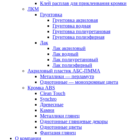
Клей расплав для приклеивания кромки
ЛКМ
Грунтовка
Грунтовка акриловая
Грунтовка водная
Грунтовка полиуретановая
Грунтовка полиэфирная
Лак
Лак акриловый
Лак водный
Лак полиуретановый
Лак полиэфирный
Акриловый пластик АБС-ПММА
Металлики — перламутр
Однотонные — монохромные цвета
Кромка ABS
Clean Touch
Synchro
Древесные
Камни
Металлики глянец
Однотонные глянцевые декоры
Однотонные цветы
Фантазия глянец
О компании