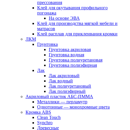
прессования
Клей для окутывания профильного
погонажа
На основе ЭВА
Клей для производства мягкой мебели и
матрасов
Клей расплав для приклеивания кромки
ЛКМ
Грунтовка
Грунтовка акриловая
Грунтовка водная
Грунтовка полиуретановая
Грунтовка полиэфирная
Лак
Лак акриловый
Лак водный
Лак полиуретановый
Лак полиэфирный
Акриловый пластик АБС-ПММА
Металлики — перламутр
Однотонные — монохромные цвета
Кромка ABS
Clean Touch
Synchro
Древесные