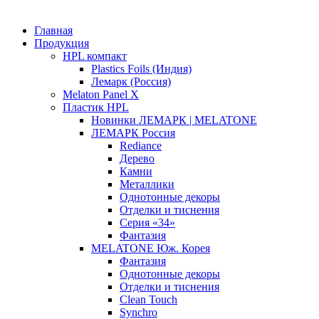
Главная
Продукция
HPL компакт
Plastics Foils (Индия)
Лемарк (Россия)
Melaton Panel X
Пластик HPL
Новинки ЛЕМАРК | MELATONE
ЛЕМАРК Россия
Rediance
Дерево
Камни
Металлики
Однотонные декоры
Отделки и тиснения
Серия «34»
Фантазия
MELATONE Юж. Корея
Фантазия
Однотонные декоры
Отделки и тиснения
Clean Touch
Synchro