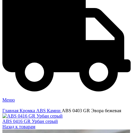
Меню
Главная
Кромка ABS
Камни
ABS 0403 GR Эвора бежевая
ABS 0416 GR Урбан серый
Назад к товарам