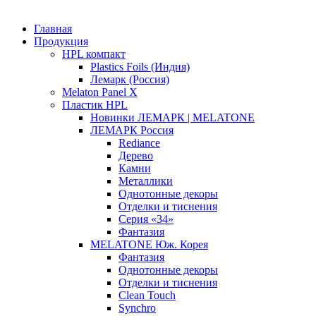
Главная
Продукция
HPL компакт
Plastics Foils (Индия)
Лемарк (Россия)
Melaton Panel X
Пластик HPL
Новинки ЛЕМАРК | MELATONE
ЛЕМАРК Россия
Rediance
Дерево
Камни
Металлики
Однотонные декоры
Отделки и тиснения
Серия «34»
Фантазия
MELATONE Юж. Корея
Фантазия
Однотонные декоры
Отделки и тиснения
Clean Touch
Synchro