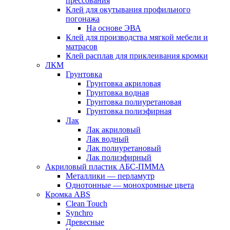
прессования
Клей для окутывания профильного
погонажа
На основе ЭВА
Клей для производства мягкой мебели и
матрасов
Клей расплав для приклеивания кромки
ЛКМ
Грунтовка
Грунтовка акриловая
Грунтовка водная
Грунтовка полиуретановая
Грунтовка полиэфирная
Лак
Лак акриловый
Лак водный
Лак полиуретановый
Лак полиэфирный
Акриловый пластик АБС-ПММА
Металлики — перламутр
Однотонные — монохромные цвета
Кромка ABS
Clean Touch
Synchro
Древесные