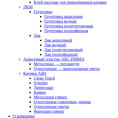
Клей расплав для приклеивания кромки
ЛКМ
Грунтовка
Грунтовка акриловая
Грунтовка водная
Грунтовка полиуретановая
Грунтовка полиэфирная
Лак
Лак акриловый
Лак водный
Лак полиуретановый
Лак полиэфирный
Акриловый пластик АБС-ПММА
Металлики — перламутр
Однотонные — монохромные цвета
Кромка ABS
Clean Touch
Synchro
Древесные
Камни
Металлики глянец
Однотонные глянцевые декоры
Однотонные цветы
Фантазия глянец
О компании