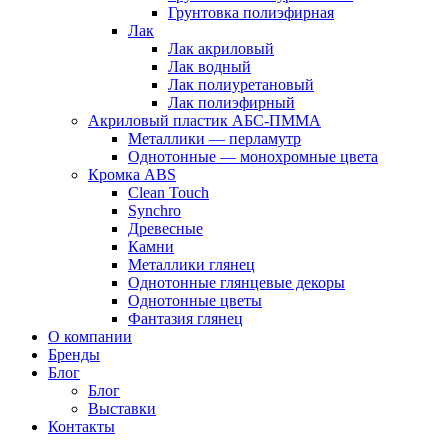
Грунтовка полиэфирная
Лак
Лак акриловый
Лак водный
Лак полиуретановый
Лак полиэфирный
Акриловый пластик АБС-ПММА
Металлики — перламутр
Однотонные — монохромные цвета
Кромка ABS
Clean Touch
Synchro
Древесные
Камни
Металлики глянец
Однотонные глянцевые декоры
Однотонные цветы
Фантазия глянец
О компании
Бренды
Блог
Блог
Выставки
Контакты