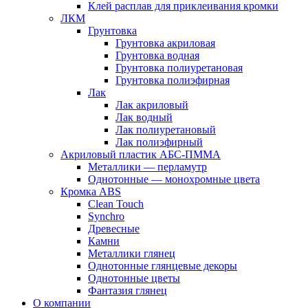
Клей расплав для приклеивания кромки
ЛКМ
Грунтовка
Грунтовка акриловая
Грунтовка водная
Грунтовка полиуретановая
Грунтовка полиэфирная
Лак
Лак акриловый
Лак водный
Лак полиуретановый
Лак полиэфирный
Акриловый пластик АБС-ПММА
Металлики — перламутр
Однотонные — монохромные цвета
Кромка ABS
Clean Touch
Synchro
Древесные
Камни
Металлики глянец
Однотонные глянцевые декоры
Однотонные цветы
Фантазия глянец
О компании