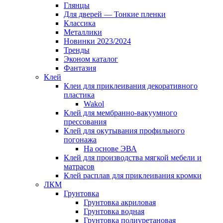
Глянцы
Для дверей — Тонкие пленки
Классика
Металлики
Новинки 2023/2024
Тренды
Эконом каталог
Фантазия
Клей
Клеи для приклеивания декоративного
пластика
Wakol
Клей для мембранно-вакуумного
прессования
Клей для окутывания профильного
погонажа
На основе ЭВА
Клей для производства мягкой мебели и
матрасов
Клей расплав для приклеивания кромки
ЛКМ
Грунтовка
Грунтовка акриловая
Грунтовка водная
Грунтовка полиуретановая