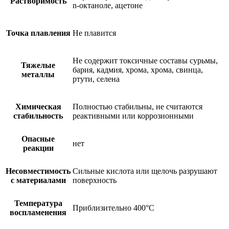
Растворимость
n-октаноле, ацетоне
Точка плавления
Не плавится
Не содержит токсичные составы сурьмы,
Тяжелые
бария, кадмия, хрома, хрома, свинца,
металлы
ртути, селена
Химическая
Полностью стабильны, не считаются
стабильность
реактивными или коррозионными
Опасные
нет
реакции
Несовместимость
Сильные кислота или щелочь разрушают
с материалами
поверхность
Температура
Приблизительно 400°C
воспламенения