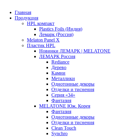
Главная
Продукция
HPL компакт
Plastics Foils (Индия)
Лемарк (Россия)
Melaton Panel X
Пластик HPL
Новинки ЛЕМАРК | MELATONE
ЛЕМАРК Россия
Rediance
Дерево
Камни
Металлики
Однотонные декоры
Отделки и тиснения
Серия «34»
Фантазия
MELATONE Юж. Корея
Фантазия
Однотонные декоры
Отделки и тиснения
Clean Touch
Synchro