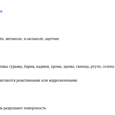
ла
и, метаноле, n-октаноле, ацетоне
авы сурьмы, бария, кадмия, хрома, хрома, свинца, ртути, селена
считаются реактивными или коррозионными
чь разрушают поверхность