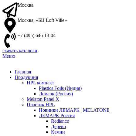
Москва
Москва, «БЦ Loft Ville»
+7 (495) 646-13-04
скачать каталоги
Меню
Главная
Продукция
HPL компакт
Plastics Foils (Индия)
Лемарк (Россия)
Melaton Panel X
Пластик HPL
Новинки ЛЕМАРК | MELATONE
ЛЕМАРК Россия
Rediance
Дерево
Камни