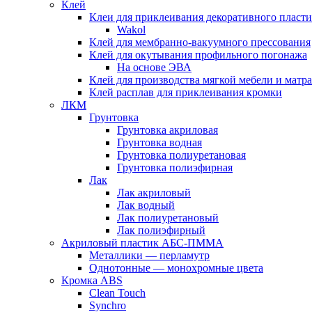
Клей
Клеи для приклеивания декоративного пласти
Wakol
Клей для мембранно-вакуумного прессования
Клей для окутывания профильного погонажа
На основе ЭВА
Клей для производства мягкой мебели и матр
Клей расплав для приклеивания кромки
ЛКМ
Грунтовка
Грунтовка акриловая
Грунтовка водная
Грунтовка полиуретановая
Грунтовка полиэфирная
Лак
Лак акриловый
Лак водный
Лак полиуретановый
Лак полиэфирный
Акриловый пластик АБС-ПММА
Металлики — перламутр
Однотонные — монохромные цвета
Кромка ABS
Clean Touch
Synchro