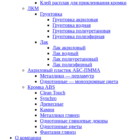
Клей расплав для приклеивания кромки
ЛКМ
Грунтовка
Грунтовка акриловая
Грунтовка водная
Грунтовка полиуретановая
Грунтовка полиэфирная
Лак
Лак акриловый
Лак водный
Лак полиуретановый
Лак полиэфирный
Акриловый пластик АБС-ПММА
Металлики — перламутр
Однотонные — монохромные цвета
Кромка ABS
Clean Touch
Synchro
Древесные
Камни
Металлики глянец
Однотонные глянцевые декоры
Однотонные цветы
Фантазия глянец
О компании