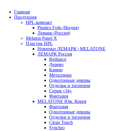
Главная
Продукция
HPL компакт
Plastics Foils (Индия)
Лемарк (Россия)
Melaton Panel X
Пластик HPL
Новинки ЛЕМАРК | MELATONE
ЛЕМАРК Россия
Rediance
Дерево
Камни
Металлики
Однотонные декоры
Отделки и тиснения
Серия «34»
Фантазия
MELATONE Юж. Корея
Фантазия
Однотонные декоры
Отделки и тиснения
Clean Touch
Synchro