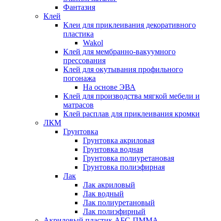
Фантазия
Клей
Клеи для приклеивания декоративного
пластика
Wakol
Клей для мембранно-вакуумного
прессования
Клей для окутывания профильного
погонажа
На основе ЭВА
Клей для производства мягкой мебели и
матрасов
Клей расплав для приклеивания кромки
ЛКМ
Грунтовка
Грунтовка акриловая
Грунтовка водная
Грунтовка полиуретановая
Грунтовка полиэфирная
Лак
Лак акриловый
Лак водный
Лак полиуретановый
Лак полиэфирный
Акриловый пластик АБС-ПММА