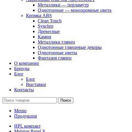
Металлики — перламутр
Однотонные — монохромные цвета
Кромка ABS
Clean Touch
Synchro
Древесные
Камни
Металлики глянец
Однотонные глянцевые декоры
Однотонные цветы
Фантазия глянец
О компании
Бренды
Блог
Блог
Выставки
Контакты
Поиск
Меню
Продукция
HPL компакт
Melaton Panel X